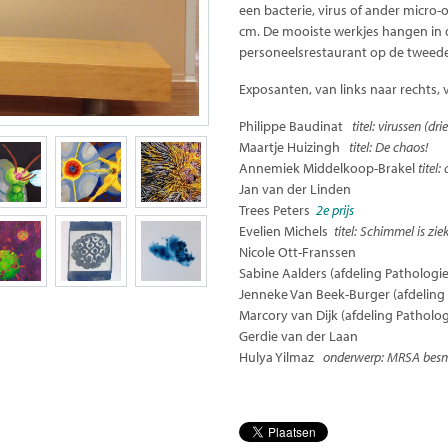
een bacterie, virus of ander micro
cm. De mooiste werkjes hangen in
personeelsrestaurant op de tweede
Exposanten, van links naar rechts
Philippe Baudinat
titel: virussen (dri
Maartje Huizingh
titel: De chaos!
Annemiek Middelkoop-Brakel
titel
Jan van der Linden
Trees Peters
2e prijs
Evelien Michels
titel: Schimmel is zie
Nicole Ott-Franssen
Sabine Aalders (afdeling Pathologie
Jenneke Van Beek-Burger (afdeling
Marcory van Dijk (afdeling Patholog
Gerdie van der Laan
Hulya Yilmaz
onderwerp: MRSA besm