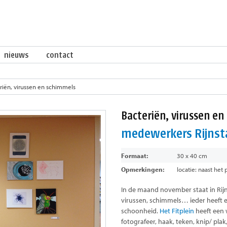
nieuws
contact
riën, virussen en schimmels
Bacteriën, virussen e
medewerkers Rijnst
Formaat:
30 x 40 cm
Opmerkingen:
locatie: naast het
In de maand november staat in Rijns
virussen, schimmels… ieder heeft er
schoonheid.
Het Fitplein
heeft een w
fotografeer, haak, teken, knip/ plak