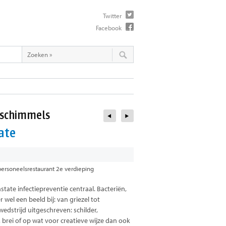
Twitter
Facebook
n schimmels
ate
 personeelsrestaurant 2e verdieping
tate infectiepreventie centraal. Bacteriën,
 wel een beeld bij: van griezel tot
edstrijd uitgeschreven: schilder,
, brei of op wat voor creatieve wijze dan ook