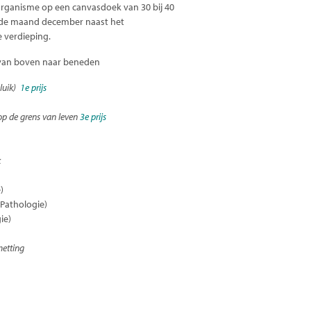
-organisme op een canvasdoek van 30 bij 40
 de maand december naast het
 verdieping.
, van boven naar beneden
eluik)
1e prijs
: op de grens van leven
3e prijs
k
)
 Pathologie)
ie)
etting