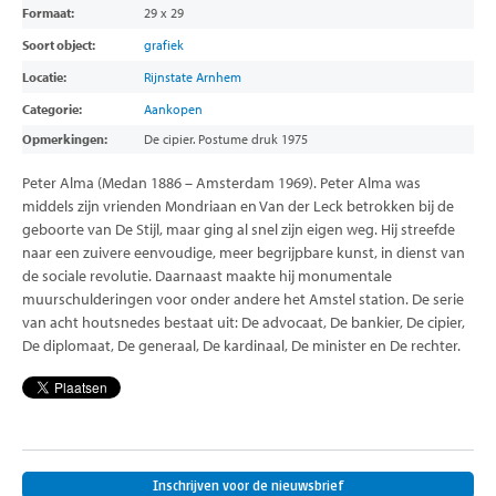
Formaat:
29 x 29
Soort object:
grafiek
Locatie:
Rijnstate Arnhem
Categorie:
Aankopen
Opmerkingen:
De cipier. Postume druk 1975
Peter Alma (Medan 1886 – Amsterdam 1969). Peter Alma was
middels zijn vrienden Mondriaan en Van der Leck betrokken bij de
geboorte van De Stijl, maar ging al snel zijn eigen weg. Hij streefde
naar een zuivere eenvoudige, meer begrijpbare kunst, in dienst van
de sociale revolutie. Daarnaast maakte hij monumentale
muurschulderingen voor onder andere het Amstel station. De serie
van acht houtsnedes bestaat uit: De advocaat, De bankier, De cipier,
De diplomaat, De generaal, De kardinaal, De minister en De rechter.
Inschrijven voor de nieuwsbrief