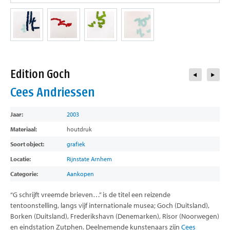
contact
Edition Goch
Cees Andriessen
Jaar:
2003
Materiaal:
houtdruk
Soort object:
grafiek
Locatie:
Rijnstate Arnhem
Categorie:
Aankopen
“G schrijft vreemde brieven…” is de titel een reizende
tentoonstelling, langs vijf internationale musea; Goch (Duitsland),
Borken (Duitsland), Frederikshavn (Denemarken), Risor (Noorwegen)
en eindstation Zutphen. Deelnemende kunstenaars zijn
Cees