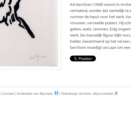
Ad Gerritsen (1940) woont in Arnh
verhalend, zonder dat werkelijk te zi
vormen de input voor het werk. Voo
vrouwen, verveelde pubers. Hij sc
geiten, ezels, rammen. Enig ongema
werk. De menselijk figuur kijkt nors
helder. Gecentreerd op het vel een 
Gerritsen moedigt ons aan om een 
|
Contact
|
Onderdeel van Rijnstate
|
Webdesign Arnhem
:
Allyourmedia