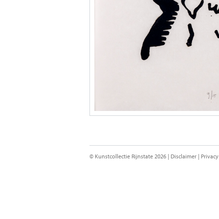
© Kunstcollectie Rijnstate 2026 |
Disclaimer
|
Privacy