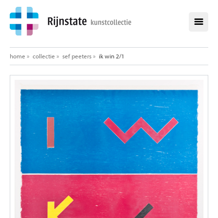
home
home
»
collectie
»
sef peeters
»
ik win 2/1
collectie
alle werken
alle kunstenaars
opdrachten
aankopen
over de kunstcollectie
healing environment
exposities
nieuws