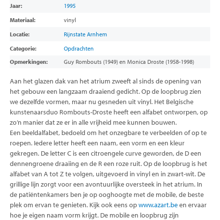
Jaar:
1995
Materiaal:
vinyl
Locatie:
Rijnstate Arnhem
Categorie:
Opdrachten
Opmerkingen:
Guy Rombouts (1949) en Monica Droste (1958-1998)
Aan het glazen dak van het atrium zweeft al sinds de opening van
het gebouw een langzaam draaiend gedicht. Op de loopbrug zien
we dezelfde vormen, maar nu gesneden uit vinyl. Het Belgische
kunstenaarsduo Rombouts-Droste heeft een alfabet ontworpen, op
zo’n manier dat ze er in alle vrijheid mee kunnen bouwen.
Een beeldalfabet, bedoeld om het onzegbare te verbeelden of op te
roepen. Iedere letter heeft een naam, een vorm en een kleur
gekregen. De letter C is een citroengele curve geworden, de D een
dennengroene draaiing en de R een roze ruit. Op de loopbrug is het
alfabet van A tot Z te volgen, uitgevoerd in vinyl en in zwart-wit. De
grillige lijn zorgt voor een avontuurlijke oversteek in het atrium. In
de patiëntenkamers ben je op ooghoogte met de mobile, de beste
plek om ervan te genieten. Kijk ook eens op
www.azart.be
en ervaar
hoe je eigen naam vorm krijgt. De mobile en loopbrug zijn