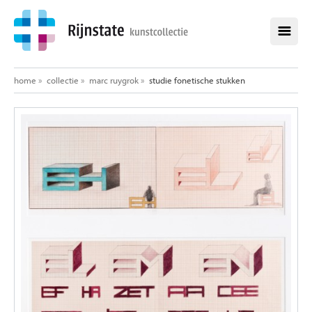
home
home
»
collectie
»
marc ruygrok
»
studie fonetische stukken
collectie
alle werken
alle kunstenaars
opdrachten
aankopen
over de kunstcollectie
healing environment
exposities
nieuws