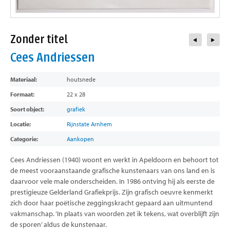
contact
Zonder titel
Cees Andriessen
Materiaal:
houtsnede
Formaat:
22 x 28
Soort object:
grafiek
Locatie:
Rijnstate Arnhem
Categorie:
Aankopen
Cees Andriessen (1940) woont en werkt in Apeldoorn en behoort tot
de meest vooraanstaande grafische kunstenaars van ons land en is
daarvoor vele male onderscheiden. In 1986 ontving hij als eerste de
prestigieuze Gelderland Grafiekprijs. Zijn grafisch oeuvre kenmerkt
zich door haar poëtische zeggingskracht gepaard aan uitmuntend
vakmanschap. ‘In plaats van woorden zet ik tekens, wat overblijft zijn
de sporen’ aldus de kunstenaar.