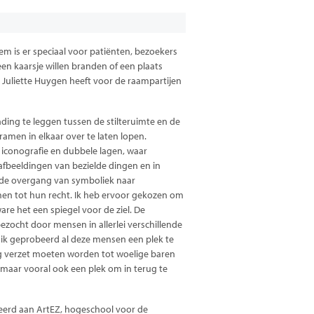
em is er speciaal voor patiënten, bezoekers
en kaarsje willen branden of een plaats
 Juliette Huygen heeft voor de raampartijen
nding te leggen tussen de stilteruimte en de
ramen in elkaar over te laten lopen.
n iconografie en dubbele lagen, waar
n afbeeldingen van bezielde dingen en in
r de overgang van symboliek naar
en tot hun recht. Ik heb ervoor gekozen om
are het een spiegel voor de ziel. De
ezocht door mensen in allerlei verschillende
ik geprobeerd al deze mensen een plek te
g verzet moeten worden tot woelige baren
, maar vooral ook een plek om in terug te
deerd aan ArtEZ, hogeschool voor de