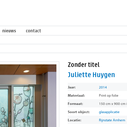
nieuws
contact
Zonder titel
Juliette Huygen
Jaar:
2014
Materiaal:
Print op folie
Formaat:
150 cm x 900 cm i
Soort object:
glasapplicatie
Locatie:
Rijnstate Arnhem