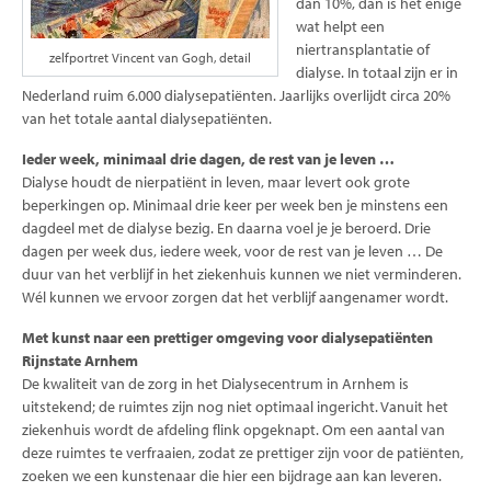
dan 10%, dan is het enige
contact
wat helpt een
niertransplantatie of
zelfportret Vincent van Gogh, detail
dialyse. In totaal zijn er in
Nederland ruim 6.000 dialysepatiënten. Jaarlijks overlijdt circa 20%
van het totale aantal dialysepatiënten.
Ieder week, minimaal drie dagen, de rest van je leven …
Dialyse houdt de nierpatiënt in leven, maar levert ook grote
beperkingen op. Minimaal drie keer per week ben je minstens een
dagdeel met de dialyse bezig. En daarna voel je je beroerd. Drie
dagen per week dus, iedere week, voor de rest van je leven … De
duur van het verblijf in het ziekenhuis kunnen we niet verminderen.
Wél kunnen we ervoor zorgen dat het verblijf aangenamer wordt.
Met kunst naar een prettiger omgeving voor dialysepatiënten
Rijnstate Arnhem
De kwaliteit van de zorg in het Dialysecentrum in Arnhem is
uitstekend; de ruimtes zijn nog niet optimaal ingericht. Vanuit het
ziekenhuis wordt de afdeling flink opgeknapt. Om een aantal van
deze ruimtes te verfraaien, zodat ze prettiger zijn voor de patiënten,
zoeken we een kunstenaar die hier een bijdrage aan kan leveren.