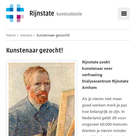
home
home
»
nieuws
»
kunstenaar gezocht!
collectie
Kunstenaar gezocht!
alle werken
Rijnstate zoekt
alle kunstenaars
kunstenaar voor
verfraaiing
opdrachten
Dialysecentrum Rijnstate
Arnhem
aankopen
over de kunstcollectie
Als je nieren niet meer
goed werken merk je pas
healing environment
hoe belangrijk ze zijn. In
Nederland geldt dit voor
exposities
ongeveer 60.000 mensen.
nieuws
Werken je nieren minder