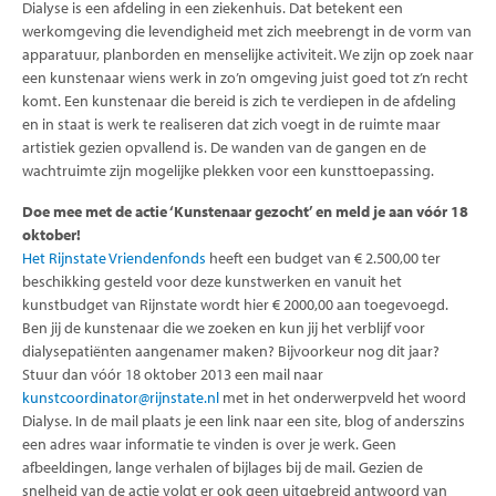
Dialyse is een afdeling in een ziekenhuis. Dat betekent een
werkomgeving die levendigheid met zich meebrengt in de vorm van
apparatuur, planborden en menselijke activiteit. We zijn op zoek naar
een kunstenaar wiens werk in zo’n omgeving juist goed tot z’n recht
komt. Een kunstenaar die bereid is zich te verdiepen in de afdeling
en in staat is werk te realiseren dat zich voegt in de ruimte maar
artistiek gezien opvallend is. De wanden van de gangen en de
wachtruimte zijn mogelijke plekken voor een kunsttoepassing.
Doe mee met de actie ‘Kunstenaar gezocht’ en meld je aan vóór 18
oktober!
Het Rijnstate Vriendenfonds
heeft een budget van € 2.500,00 ter
beschikking gesteld voor deze kunstwerken en vanuit het
kunstbudget van Rijnstate wordt hier € 2000,00 aan toegevoegd.
Ben jij de kunstenaar die we zoeken en kun jij het verblijf voor
dialysepatiënten aangenamer maken? Bijvoorkeur nog dit jaar?
Stuur dan vóór 18 oktober 2013 een mail naar
kunstcoordinator@rijnstate.nl
met in het onderwerpveld het woord
Dialyse. In de mail plaats je een link naar een site, blog of anderszins
een adres waar informatie te vinden is over je werk. Geen
afbeeldingen, lange verhalen of bijlages bij de mail. Gezien de
snelheid van de actie volgt er ook geen uitgebreid antwoord van