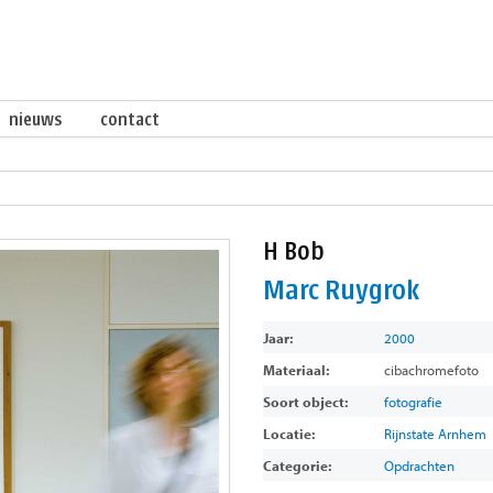
nieuws
contact
H Bob
Marc Ruygrok
Jaar:
2000
Materiaal:
cibachromefoto
Soort object:
fotografie
Locatie:
Rijnstate Arnhem
Categorie:
Opdrachten