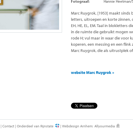
Fotograaf:
Hannie Heetman/Si
Marc Ruygrok, [1953] maakt sinds b
letters, uitroepen en korte zinnen,
EH, HE, EL, EM. Taal in blokletters 
in de ruimte die gebruikt mogen wo
rode H; vul maar in waar die voor k
koperen, een mes­sing en een flink
Marc Ruygrok, die als uitrustplek o
website Marc Ruygrok »
|
Contact
|
Onderdeel van Rijnstate
|
Webdesign Arnhem
:
Allyourmedia