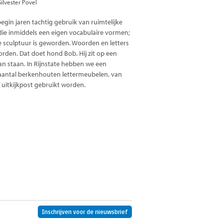
lvester Povel
egin jaren tachtig gebruik van ruimtelijke
 die inmiddels een eigen vocabulaire vormen;
die sculptuur is geworden. Woorden en letters
rden. Dat doet hond Bob. Hij zit op een
an staan. In Rijnstate hebben we een
 aantal berkenhouten lettermeubelen, van
f uitkijkpost gebruikt worden.
Inschrijven voor de nieuwsbrief