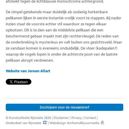
afsteekt tegen de lichtblauwe monochrome achtergrond.
De simpel getekende maar duidelijk als zodanig herkenbare
pelikanen lijken in eerste instantie vrolijk voort te stappen. Bij nader
inzien staat de voorste echter stil waardoor ze tegen elkaar
opbotsen. Dit is te zien aan de middelste pelikaan die een
beschermend gebaar maakt met zijn rechtervleugel. De reden van
de onderbreking is mysterieus en valt buiten ons gezichtsveld. Waar
ze vandaan komen is eveneens onduidelijk. De vloer (kadepalen?)
waarop de vogels lopen is onder de achterste poot van de laatste
pelikaan abrupt verdwenen.
Website van Jeroen Allart
Inschrijven voor de nieuwsbrief
© Kunstcollectie Rijnstate 2026 |
Disclaimer
|
Privacy
|
Contact
|
Onderdeel van Rijnstate
|
Webdesign Arnhem
:
Allyourmedia