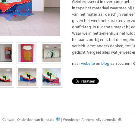
Geïnteresseerd in overgangsgebiede
in tape het materiaal waarmee hij 
van het materiaal, de schijn van ee
geven het werk het karakter van zow
graffiti-tag. In Rijnstate maakt hij 
Waar we in het ziekenhuis het wildp
hieraan voorbij en is het de ongeh
verleidt je tot anders denken, tot 
gedicht. Vergeet alles wat je weet 
naar
website
en
blog
van Jochem R
|
Contact
|
Onderdeel van Rijnstate
|
Webdesign Arnhem
:
Allyourmedia