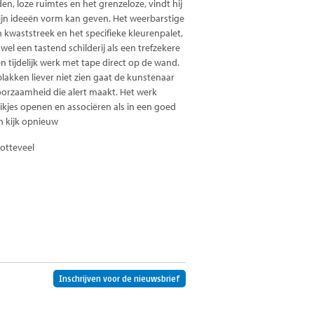
n, loze ruimtes en het grenzeloze, vindt hij
zijn ideeën vorm kan geven. Het weerbarstige
n kwaststreek en het specifieke kleurenpalet,
el een tastend schilderij als een trefzekere
een tijdelijk werk met tape direct op de wand.
lakken liever niet zien gaat de kunstenaar
oorzaamheid die alert maakt. Het werk
luikjes openen en associëren als in een goed
en kijk opnieuw
otteveel
Inschrijven voor de nieuwsbrief