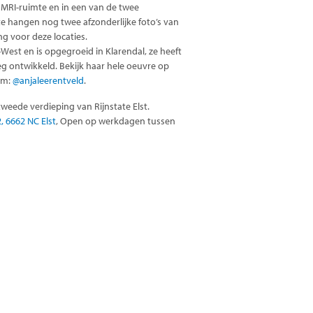
e MRI-ruimte en in een van de twee
te hangen nog twee afzonderlijke foto’s van
ng voor deze locaties.
est en is opgegroeid in Klarendal, ze heeft
g ontwikkeld. Bekijk haar hele oeuvre op
am:
@anjaleerentveld
.
tweede verdieping van Rijnstate Elst.
, 6662 NC Elst
, Open op werkdagen tussen