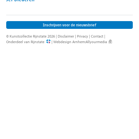
contact
Inschrijven voor de nieuwsbrief
© Kunstcollectie Rijnstate 2026 |
Disclaimer
|
Privacy
|
Contact
|
Onderdeel van Rijnstate
|
Webdesign Arnhem
:
Allyourmedia