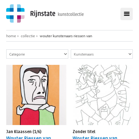
home
home
»
collectie
»
wouter kunstenaars riessen van
collectie
alle werken
alle kunstenaars
opdrachten
aankopen
over de kunstcollectie
healing environment
exposities
Jan Klaassen (1/6)
Zonder titel
nieuws
Wouter Riessen van
Wouter Riessen van