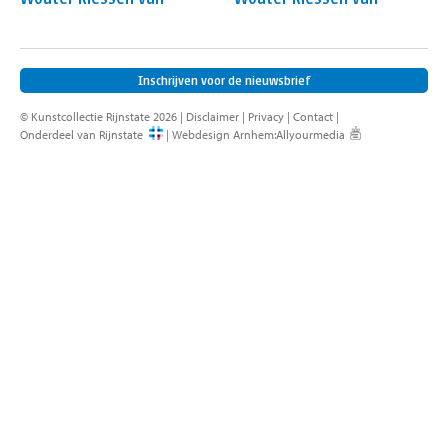
contact
Inschrijven voor de nieuwsbrief
© Kunstcollectie Rijnstate 2026 |
Disclaimer
|
Privacy
|
Contact
|
Onderdeel van Rijnstate
|
Webdesign Arnhem
:
Allyourmedia