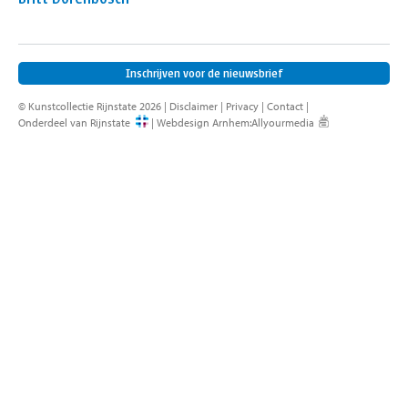
contact
Inschrijven voor de nieuwsbrief
© Kunstcollectie Rijnstate 2026 |
Disclaimer
|
Privacy
|
Contact
|
Onderdeel van Rijnstate
|
Webdesign Arnhem
:
Allyourmedia