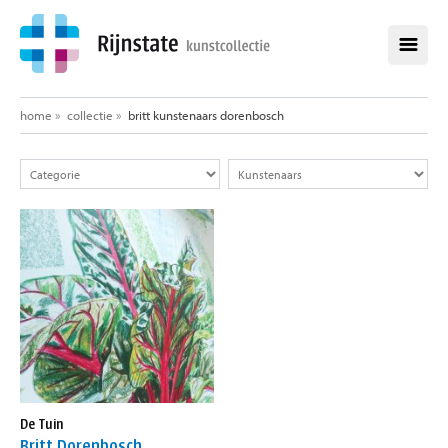
home
home
»
collectie
»
britt kunstenaars dorenbosch
collectie
alle werken
alle kunstenaars
opdrachten
aankopen
over de kunstcollectie
healing environment
exposities
De Tuin
nieuws
Britt Dorenbosch