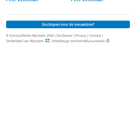
contact
Inschrijven voor de nieuwsbrief
© Kunstcollectie Rijnstate 2026 |
Disclaimer
|
Privacy
|
Contact
|
Onderdeel van Rijnstate
|
Webdesign Arnhem
:
Allyourmedia