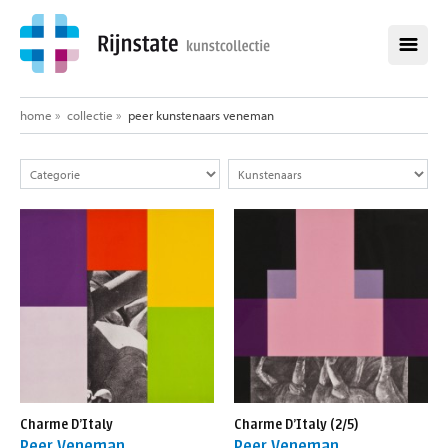
home
home
»
collectie
»
peer kunstenaars veneman
collectie
alle werken
alle kunstenaars
opdrachten
aankopen
over de kunstcollectie
healing environment
exposities
Charme D’Italy
Charme D’Italy (2/5)
nieuws
Peer Veneman
Peer Veneman